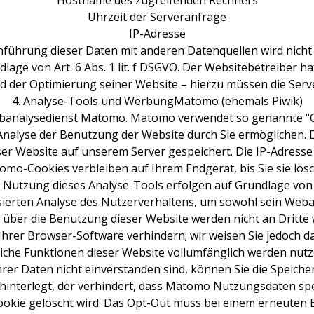
Hostname des zugreifenden Rechners
Uhrzeit der Serveranfrage
IP-Adresse
führung dieser Daten mit anderen Datenquellen wird nich
lage von Art. 6 Abs. 1 lit. f DSGVO. Der Websitebetreiber ha
nd der Optimierung seiner Website – hierzu müssen die Serve
4. Analyse-Tools und WerbungMatomo (ehemals Piwik)
analysedienst Matomo. Matomo verwendet so genannte "Coo
Analyse der Benutzung der Website durch Sie ermöglichen. 
er Website auf unserem Server gespeichert. Die IP-Adresse 
mo-Cookies verbleiben auf Ihrem Endgerät, bis Sie sie lös
utzung dieses Analyse-Tools erfolgen auf Grundlage von Art
isierten Analyse des Nutzerverhaltens, um sowohl sein Web
über die Benutzung dieser Website werden nicht an Dritte
hrer Browser-Software verhindern; wir weisen Sie jedoch dar
liche Funktionen dieser Website vollumfänglich werden nut
er Daten nicht einverstanden sind, können Sie die Speiche
 hinterlegt, der verhindert, dass Matomo Nutzungsdaten spei
okie gelöscht wird. Das Opt-Out muss bei einem erneuten Be