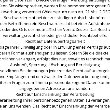
gener Daten zum Zwecke derartiger Werbung einzulegen; dies
 Wenn Sie widersprechen, werden Ihre personenbezogenen D
ektwerbung verwendet (Widerspruch nach Art. 21 Abs. 2 DSG
Beschwerderecht bei der zuständigen Aufsichtsbehörde
den Betroffenen ein Beschwerderecht bei einer Aufsichtsbe
es oder des Orts des mutmaßlichen Verstoßes zu. Das Besc
verwaltungsrechtlicher oder gerichtlicher Rechtsbehelfe.
Recht auf Datenübertragbarkeit
lage Ihrer Einwilligung oder in Erfüllung eines Vertrags au
baren Format aushändigen zu lassen. Sofern Sie die direkt
tlichen verlangen, erfolgt dies nur, soweit es technisch ma
Auskunft, Sperrung, Löschung und Berichtigung
etzlichen Bestimmungen jederzeit das Recht auf unentgelt
d Empfänger und den Zweck der Datenverarbeitung und ggf
eiteren Fragen zum Thema personenbezogene Daten können 
angegebenen Adresse an uns wenden.
Recht auf Einschränkung der Verarbeitung
Verarbeitung Ihrer personenbezogenen Daten zu verlangen. H
n uns wenden. Das Recht auf Einschränkung der Verarbeit